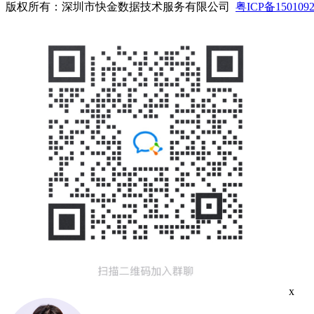
版权所有：深圳市快金数据技术服务有限公司
粤ICP备150109
x