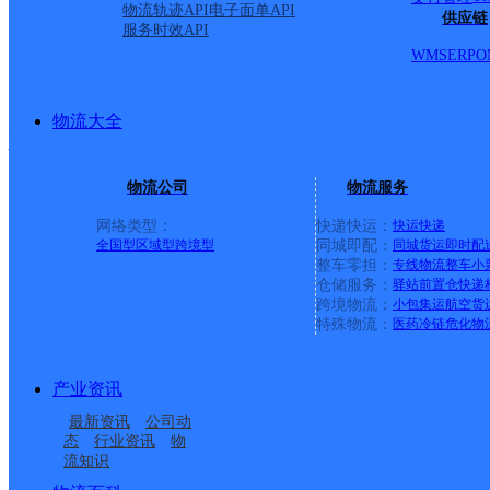
物流轨迹API
电子面单API
供应链
服务时效API
派送范围:双加镇
详情
WMS
ERP
O
分水镇
物流大全
物流公司
物流服务
圆通速递
更多号码
地址
网络类型：
快递快运：
快运
快递
全国型
区域型
跨境型
同城即配：
同城货运
即时配
派送范围:镇区
详情
整车零担：
专线物流
整车
小
仓储服务：
驿站
前置仓
快递
跨境物流：
小包集运
航空货
特殊物流：
医药冷链
危化物
落卜镇
产业资讯
圆通速递
更多号码
地址
最新资讯
公司动
态
行业资讯
物
流知识