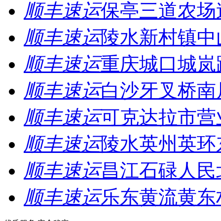
顺丰速运
保亭三道农场
顺丰速运
陵水新村镇中
顺丰速运
重庆城口城岚
顺丰速运
白沙牙叉桥南
顺丰速运
可克达拉市营
顺丰速运
陵水英州英环
顺丰速运
昌江石碌人民
顺丰速运
乐东黄流黄东