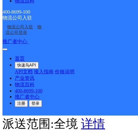
派送范围:镇区
详情
物流百科
400-8699-100
物流公司入驻
丰密服装店
物流公司入驻
物
流公司登录
推广者中心
注册/登录
顺丰速运
更多号码
地址：
派送范围:全境
详情
首页
快递鸟API
API文档
接入指南
价格说明
产业资讯
合江托玛琳针织品店
物流百科
400-8699-100
推广者中心
顺丰速运
更多号码
地址：
注册
登录
派送范围:全境
详情