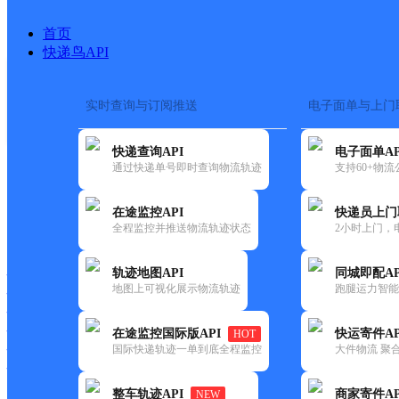
首页
快递鸟API
实时查询与订阅推送
电子面单与上门
搜索热词：
在途监控
快递查询API
电子面单AP
首页
>
快递大全
>
快递网
通过快递单号即时查询物流轨迹
支持60+物
在途监控API
快递员上门
快递大全
快运大全
快递时效
全程监控并推送物流轨迹状态
2小时上门，
轨迹地图API
同城即配AP
快递公司
地图上可视化展示物流轨迹
跑腿运力智能
快递网点
快递电话
快运公司
在途监控国际版API
快运寄件AP
HOT
国际快递轨迹一单到底全程监控
大件物流 聚合
快运网点
快运电话
整车轨迹API
商家寄件AP
NEW