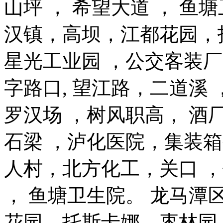
山坪 ， 希望大道 ， 鱼
汉镇，高坝，江都花园，
星光工业园 ，公交客装厂 
字路口, 望江路，二道溪 ，
罗汉场 ，树风职高， 酒厂
石梁 ，泸化医院，集装
人村，北方化工，关口 ，银
， 鱼塘卫生院。 龙马
花园，托斯卡娜，枣林园，