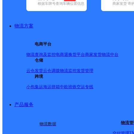
查询
根据车牌号查询车辆位置信息
商家发货 寄
网点筛选
物流方案
已选
城市：泸州市 ✕
清
电商平台
品牌:
不限
安能快递(6)
百世快递(9)
德邦快递(83)
极兔速递(5)
(250)
圆通速递(18)
韵达速递(35)
宅急送(1)
中通快递(7)
物流查询及监控
电商退换货
平台商家发货
物流中台
地区:
不限
(1)
古蔺县(47)
仓储
合江县(113)
江阳区(64)
龙马潭区(63)
泸州市,快递网点
云仓发货
云仓调拨
物流监控
发货管理
跨境
小包集运
海运拼箱
中欧班铁
空运专线
双加镇
产品服务
圆通速递
更多号码
地址
物流管
物流数据
镇
T
交付管理