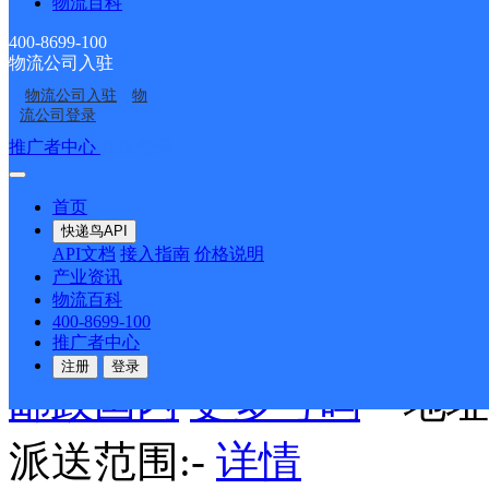
物流百科
派送范围:-
详情
400-8699-100
物流公司入驻
月山邮政支局
物流公司入驻
物
流公司登录
推广者中心
注册/登录
邮政国内
更多号码
地址
首页
派送范围:-
详情
快递鸟API
API文档
接入指南
价格说明
产业资讯
物流百科
五里邮政所
400-8699-100
推广者中心
注册
登录
邮政国内
更多号码
地址：
派送范围:-
详情