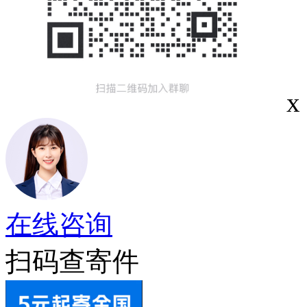
x
在线咨询
扫码查寄件