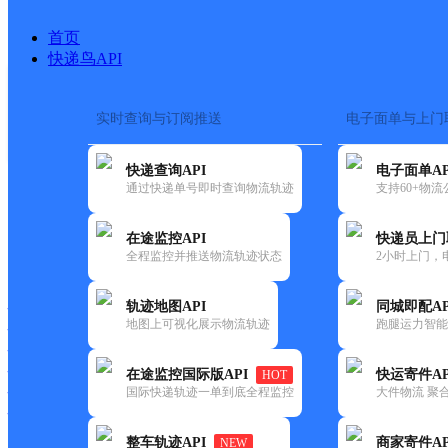
首页
快递鸟API
实时查询与订阅推送
电子面单与上门
搜索热词：
在途监控
快递查询API
电子面单AP
首页
>
快递大全
>
快递网
通过快递单号即时查询物流轨迹
支持60+物
在途监控API
快递员上门
快递大全
快运大全
快递时效
全程监控并推送物流轨迹状态
2小时上门，
轨迹地图API
同城即配AP
快递公司
地图上可视化展示物流轨迹
跑腿运力智能
快递网点
快递电话
快运公司
在途监控国际版API
快运寄件AP
HOT
国际快递轨迹一单到底全程监控
大件物流 聚合
快运网点
快运电话
整车轨迹API
商家寄件AP
NEW