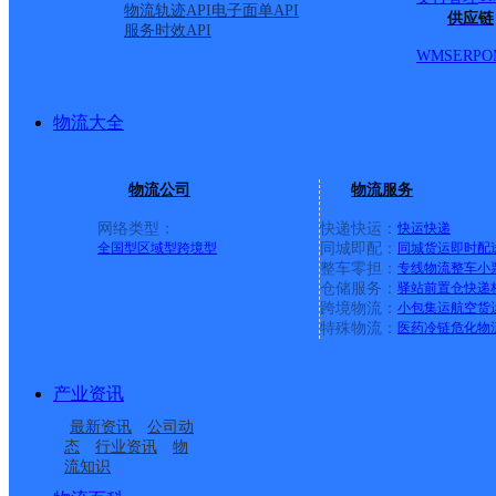
派送范围:-
详情
物流轨迹API
电子面单API
供应链
服务时效API
WMS
ERP
O
中国邮政集团有限公司安
物流大全
邮政国内
更多号码
地址
物流公司
物流服务
国道街
网络类型：
快递快运：
快运
快递
全国型
区域型
跨境型
同城即配：
同城货运
即时配
整车零担：
专线物流
整车
小
派送范围:-
详情
仓储服务：
驿站
前置仓
快递
跨境物流：
小包集运
航空货
特殊物流：
医药冷链
危化物
漳湖邮政支局
产业资讯
最新资讯
公司动
邮政国内
更多号码
地址
态
行业资讯
物
流知识