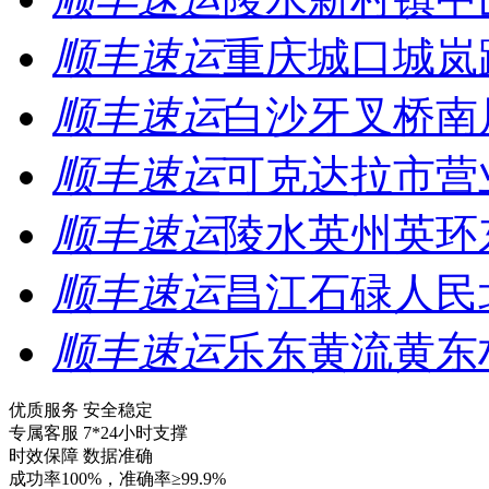
顺丰速运
重庆城口城岚
顺丰速运
白沙牙叉桥南
顺丰速运
可克达拉市营
顺丰速运
陵水英州英环
顺丰速运
昌江石碌人民
顺丰速运
乐东黄流黄东
优质服务 安全稳定
专属客服 7*24小时支撑
时效保障 数据准确
成功率100%，准确率≥99.9%