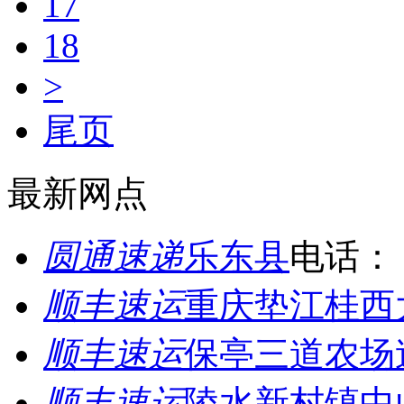
17
18
>
尾页
最新网点
圆通速递
乐东县
电话：
顺丰速运
重庆垫江桂西
顺丰速运
保亭三道农场
顺丰速运
陵水新村镇中