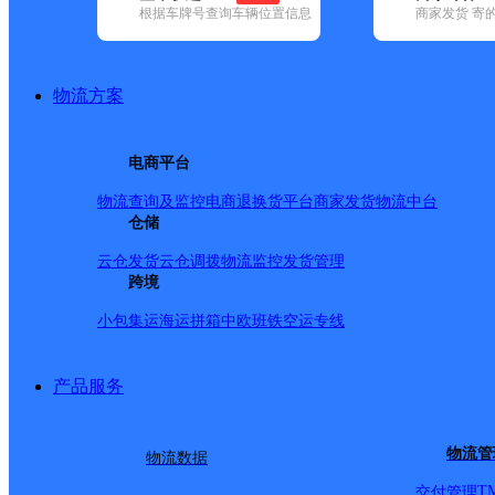
查询
根据车牌号查询车辆位置信息
商家发货 寄
网点筛选
物流方案
已选
城市：安庆市 ✕
清
电商平台
品牌:
不限
安能快递(2)
百世快递(13)
德邦快递(63)
极兔速递(7)
(187)
圆通速递(13)
韵达速递(70)
中通快递(9)
物流查询及监控
电商退换货
平台商家发货
物流中台
地区:
不限
(1)
安徽安庆经济开发区(1)
仓储
大观区(25)
怀宁县(59)
潜
(20)
岳西县(53)
云仓发货
云仓调拨
物流监控
发货管理
安庆市,快递网点
跨境
小包集运
海运拼箱
中欧班铁
空运专线
中国邮政集团有限公司安
产品服务
邮政国内
更多号码
地址
物流管
物流数据
T
交付管理