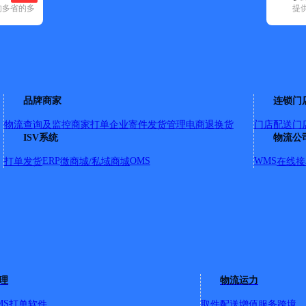
的多省的多
提
)
申通快递(5)
顺丰速运(32)
速尔快递(4)
天地华宇(5)
优速快递(8)
州区(155)
连云港经济技术开发区(8)
连云区(40)
品牌商家
连锁门
物流查询及监控
商家打单
企业寄件
发货管理
电商退换货
门店配送
门
ISV系统
物流公
ERP
OMS
WMS
打单发货
微商城/私域商城
在线接
号
理
物流运力
MS
打单软件
取件配送
增值服务
跨境