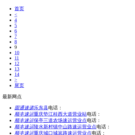
首页
<
4
5
6
7
8
9
10
11
12
13
14
>
尾页
最新网点
圆通速递
乐东县
电话：
顺丰速运
重庆垫江桂西大道营业站
电话：
顺丰速运
保亭三道农场速运营业点
电话：
顺丰速运
陵水新村镇中山路速运营业点
电话：
顺丰速运
重庆城口城岚路速运营业点
电话：