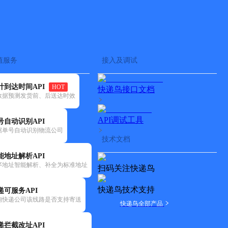
查快递
批量查询
值服务
接入及调试
计到达时间API
HOT
快递鸟接口文档
数据预测发货前、后送达时效
API调试工具
号自动识别API
据单号自动识别物流公司
技术文档
能地址解析API
序地址智能解析、补全为标准地址
扫码关注快递鸟
快递鸟技术支持
递可服务API
询快递公司该线路是否支持寄送
快递鸟全部产品
递拦截改址API