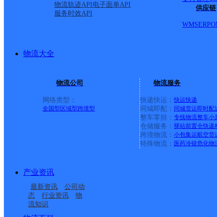
物流轨迹API
电子面单API
供应链
服务时效API
墩尚邮政支局
WMS
ERP
O
邮政国内
更多号码
地址：连云港市赣榆区墩尚镇通连路32号
派送范围:-
详情
物流大全
百禄邮政支局
物流公司
物流服务
邮政国内
更多号码
地址：连云港市灌南县百禄镇百禄街晏红路
派送范围:-
详情
网络类型：
快递快运：
快运
快递
全国型
区域型
跨境型
同城即配：
同城货运
即时配
陡沟邮政支局
整车零担：
专线物流
整车
小
仓储服务：
驿站
前置仓
快递
跨境物流：
小包集运
航空货
邮政国内
更多号码
地址：连云港市灌云县南岗镇陡沟伊陡路南
特殊物流：
医药冷链
危化物
派送范围:-
详情
包庄邮政支局
产业资讯
最新资讯
公司动
邮政国内
更多号码
地址：连云港市海州区岗埠农场街
态
行业资讯
物
派送范围:-
详情
流知识