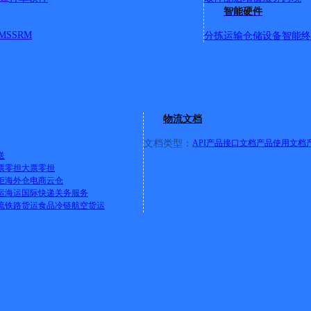
智能硬件
MS
SRM
分拣运输
仓储设备
智能终
物流文档
39号
文档类型：
API产品接口文档
产品使用文档
送
票零担
大票零担
柜
海外仓
电商云仓
运
海运
国际快递
关务服务
13号
流
铁路货运
食品冷链
航空货运