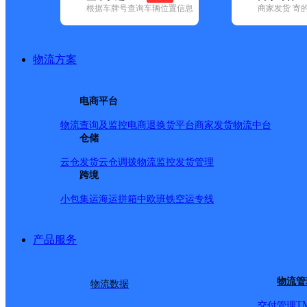
根据车牌号查询车辆位置信息
商家发货 寄
已选
城市：连云港市 ✕
清空已选
品牌:
不限
安能快递(7)
百世快递(14)
德邦快递(47)
极兔速递(27
(6)
物流方案
地区:
不限
(1)
东海县(112)
赣榆区(71)
灌南县(31)
灌云县(52)
海
连云港市,快递网点
电商平台
四队邮政支局
物流查询及监控
电商退换货
平台商家发货
物流中台
仓储
邮政国内
更多号码
地址：连云港市灌云县四队镇新大街2号
派送范围:-
详情
云仓发货
云仓调拨
物流监控
发货管理
跨境
灌西邮政支局
小包集运
海运拼箱
中欧班铁
空运专线
邮政国内
更多号码
地址：连云港市灌云县灌西盐场中二圩2
派送范围:-
详情
产品服务
海州邮政支局
物流管
物流数据
邮政国内
更多号码
地址：连云港市海州区新建中路2-2号
派送范围:-
详情
T
交付管理