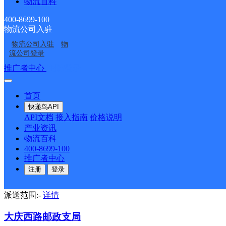
物流百科
朝阳路邮政支局
400-8699-100
邮政国内
更多号码
地址：连云港市海州区朝阳中路77号
物流公司入驻
派送范围:-
详情
物流公司入驻
物
流公司登录
柘汪邮政支局
推广者中心
注册/登录
邮政国内
更多号码
地址：连云港市赣榆区柘汪镇复兴路81号
派送范围:-
详情
首页
快递鸟API
同兴邮政支局
API文档
接入指南
价格说明
产业资讯
邮政国内
更多号码
地址：连云港市灌云县同兴镇同兴街
物流百科
派送范围:-
详情
400-8699-100
推广者中心
苍梧路邮政支局
注册
登录
邮政国内
更多号码
地址：连云港市海州区苍梧路47-22号
派送范围:-
详情
大庆西路邮政支局