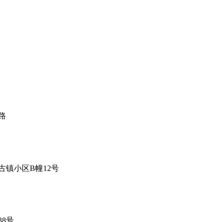
路
镇小区B幢12号
8号