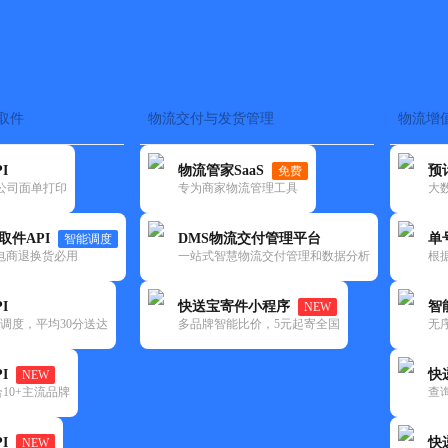
取件
物流交付与发货管理
物流增
在途监控
电子面单
快递查询
单号识别
上门取件
时效预测
I
物流管家SaaS
预
免费
流公司面单打印
专为商家物流管理工具
大
NEW
查询
取件API
DMS物流交付管理平台
单
智能调度
电商退换货必用
一站式智慧物流交付管理和数据分析
根
I
快送宝寄件小程序
智
NEW
调度，平均30分送达
多品牌智能比价，5元起寄全国
无
I
快
NEW
10+主流品牌
查
I
快
NEW