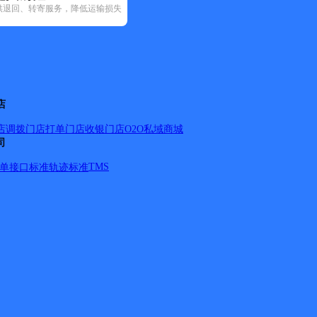
供退回、转寄服务，降低运输损失
邮政国内(127)
圆通速递(10)
韵达速递(175)
宅急送(3)
中通快递
店
店调拨
门店打单
门店收银
门店O2O
私域商城
司
TMS
单
接口标准
轨迹标准