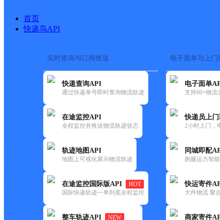
首页
快递鸟API
实时查询与订阅推送
电子面单与上门
搜索热词：
快递查询API
电子面单AP
首页
>
快递大全
>
快递网点
通过快递单号即时查询物流轨迹
支持60+物
快递大全
快运大全
快递时效
在途监控API
快递员上门
全程监控并推送物流轨迹状态
2小时上门，
快递公司
快递网点
轨迹地图API
同城即配AP
快递电话
地图上可视化展示物流轨迹
跑腿运力智能
快运公司
快运网点
在途监控国际版API
快运寄件AP
HOT
快运电话
国际快递轨迹一单到底全程监控
大件物流 聚合
查询
整车轨迹API
商家寄件AP
NEW
网点筛选