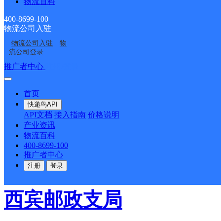
物流百科
大街302号
400-8699-100
物流公司入驻
派送范围:-
详情
物流公司入驻
物
流公司登录
推广者中心
注册/登录
红岗邮政支局
首页
邮政国内
更多号码
地址
快递鸟API
API文档
接入指南
价格说明
产业资讯
中路南2号（邻近有红岗
物流百科
400-8699-100
推广者中心
派送范围:-
详情
注册
登录
西宾邮政支局