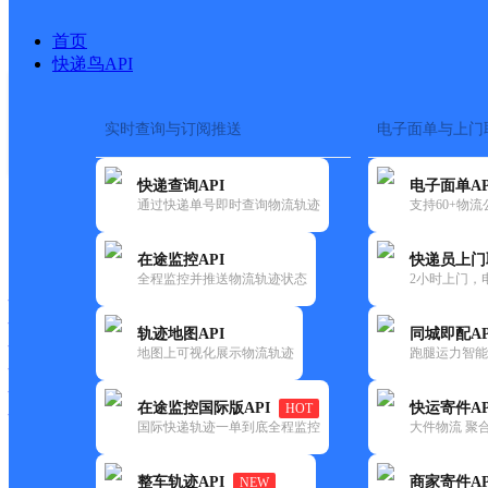
首页
快递鸟API
实时查询与订阅推送
电子面单与上门
搜索热词：
在途监控
快递查询API
电子面单AP
首页
>
快递大全
>
快递网点
通过快递单号即时查询物流轨迹
支持60+物
快递大全
快运大全
快递时效
在途监控API
快递员上门
全程监控并推送物流轨迹状态
2小时上门，
快递公司
快递网点
轨迹地图API
同城即配AP
快递电话
地图上可视化展示物流轨迹
跑腿运力智能
快运公司
快运网点
在途监控国际版API
快运寄件AP
HOT
快运电话
国际快递轨迹一单到底全程监控
大件物流 聚合
查询
整车轨迹API
商家寄件AP
NEW