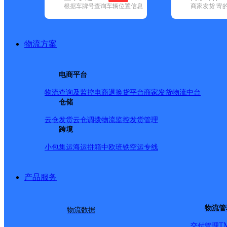
网点筛选
根据车牌号查询车辆位置信息
商家发货 寄
已选
城市：大庆市 ✕
清
物流方案
品牌:
不限
安能快递(1)
百世快递(9)
德邦快递(12)
极兔速递(23)
(36)
韵达速递(45)
电商平台
中通快递(6)
地区:
不限
(1)
大同区(21)
杜尔伯特蒙古族自治县(26)
红岗区(18
物流查询及监控
电商退换货
平台商家发货
物流中台
大庆市,快递网点
仓储
云仓发货
云仓调拨
物流监控
发货管理
跨境
丰收邮政所
小包集运
海运拼箱
中欧班铁
空运专线
邮政国内
更多号码
地址
产品服务
收村市场
物流管
物流数据
T
交付管理