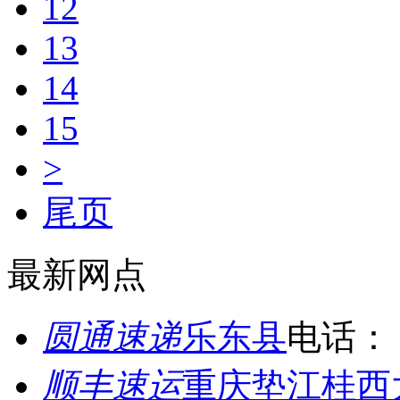
12
13
14
15
>
尾页
最新网点
圆通速递
乐东县
电话：
顺丰速运
重庆垫江桂西