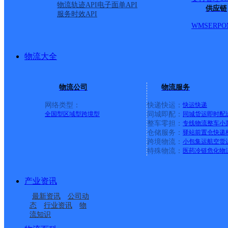
派送范围:-
详情
物流轨迹API
电子面单API
供应链
服务时效API
WMS
ERP
O
庆二邮政所
物流大全
邮政国内
更多号码
地址：
物流公司
物流服务
号六厂二矿院内
网络类型：
快递快运：
快运
快递
全国型
区域型
跨境型
同城即配：
同城货运
即时配
整车零担：
专线物流
整车
小
派送范围:-
详情
仓储服务：
驿站
前置仓
快递
跨境物流：
小包集运
航空货
特殊物流：
医药冷链
危化物
中国邮政集团有限公司黑
产业资讯
最新资讯
公司动
邮政国内
更多号码
地址
态
行业资讯
物
流知识