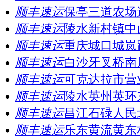
顺丰速运
保亭三道农场
顺丰速运
陵水新村镇中
顺丰速运
重庆城口城岚
顺丰速运
白沙牙叉桥南
顺丰速运
可克达拉市营
顺丰速运
陵水英州英环
顺丰速运
昌江石碌人民
顺丰速运
乐东黄流黄东