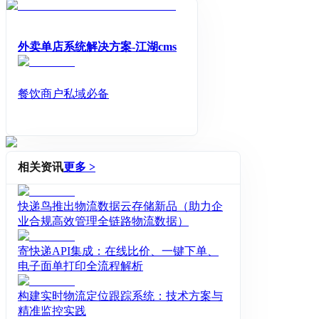
客户的触达提供了多样化的方式，让
门店配送更加灵活、高效；助力运输
车辆随时随地同步物流信息至云端；
外卖单店系统解决方案-江湖cms
移动扫码及支付终端，更能提升配送
人员的配送精准度以及效率，给顾客
提供货到付款的便捷支付服务。
餐饮商户私域必备
相关资讯
更多 >
快递鸟推出物流数据云存储新品（助力企
业合规高效管理全链路物流数据）
寄快递API集成：在线比价、一键下单、
电子面单打印全流程解析
构建实时物流定位跟踪系统：技术方案与
精准监控实践