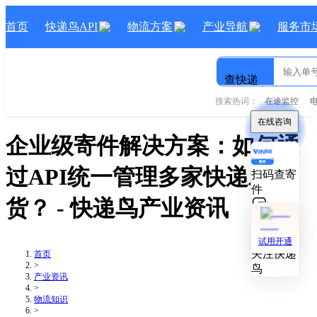
首页
快递鸟API
物流方案
产业导航
服务市
查快递
搜索热词：
在途监控
在线咨询
在线咨询
企业级寄件解决方案：如何通
过API统一管理多家快递发
扫码查寄
扫码查寄
件
件
货？
- 快递鸟产业资讯
技术对接
技术对接
试用开通
试用开通
关注快递
关注快递
首页
>
鸟
鸟
产业资讯
>
物流知识
>