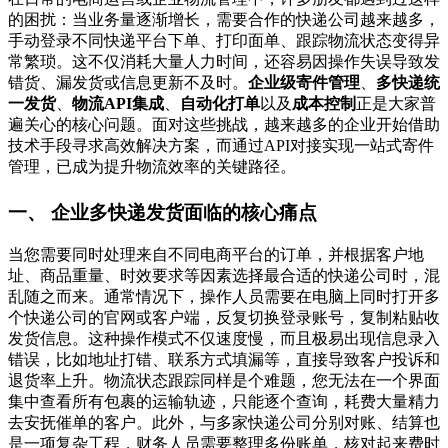
的困扰：当业务量逐渐增长，需要合作的快递公司越来越多，
手动登录不同快递平台下单、打印面单、跟踪物流状态变得异
常繁琐。这不仅消耗大量人力时间，还容易因操作失误导致发
错货、漏发货或信息更新不及时。
企业级寄件管理
、
多快递统
一发货
、
物流API集成
、
自动化打单
以及
成本控制
正是大家普
遍关心的核心问题。面对这些挑战，越来越多的企业开始借助
技术手段寻求高效解决方案，而通过API对接实现一站式寄件
管理，已成为提升物流效率的关键路径。
一、 企业多快递发货面临的核心痛点
当您需要同时处理来自不同电商平台的订单，并根据客户地
址、商品重量、时效要求等因素选择最合适的快递公司时，混
乱随之而来。通常情况下，操作人员需要在电脑上同时打开多
个快递公司的官网或客户端，反复切换登录账号，复制粘贴收
发货信息。这种操作模式不仅速度慢，而且极易出现信息录入
错误，比如地址打错、联系方式填漏等，直接导致客户投诉和
退货率上升。物流状态跟踪同样是个难题，您无法在一个界面
集中查看所有包裹的运输轨迹，只能逐个查询，耗费大量精力
去安抚催单的客户。此外，与多家快递公司分别对账、结算也
是一项复杂工程，财务人员需要整理多份账单，核对起来费时