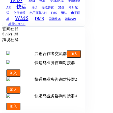
专线物流
SRM
整车
物流轨迹
快运
API
海运
物流管家
OMS
即时配
送
交付管理
电子面单API
TMS
驿站
电子面
WMS
DMS
单
国际快递
运输API
单号识别API
官网社群
行业社群
跨境社群
共创合作者交流群
加入
快递鸟业务咨询对接群
加入
快递鸟业务咨询对接群2
加入
快递鸟业务咨询对接群4
加入