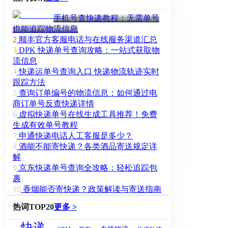
手机号查快递教程：无需单号
也能追踪物流信息
2
顺丰官方客服电话与在线服务渠道汇总
3
DPK 快递单号查询攻略：一站式获取物
流信息
4
快递运单号查询入口 快递物流轨迹实时
跟踪方法
5
查询订单编号的物流信息：如何通过电
商订单号反查快递详情
6
虚拟快递单号在线生成工具推荐！免费
生成有效单号教程
7
申通快递电话人工客服是多少？
8
酒能不能寄快递？各类酒品寄送规定详
解
9
京东快递单号查询全攻略：轻松追踪包
裹
10
香烟能否寄快递？政策解读与寄送指南
热词TOP20
更多 >
快递