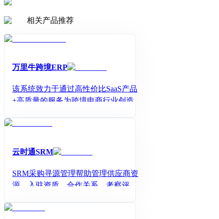
相关产品推荐
万里牛跨境ERP
该系统致力于通过高性价比SaaS产品
+高质量的服务为跨境电商行业创造价
值，为跨境电商企业提供精细化运营
和业务财务一体化的解决方案。它支
持一站无缝对接跨境主流电商平台，
实现业财一体化数据报表、库存精细
云时通SRM
化管理、智能化业务策略等功能。
SRM采购寻源管理帮助管理供应商资
源、入驻资质、合作关系、考察评
估、指标模型、绩效评级等功能，满
足企业对供应商资源全生命周期的管