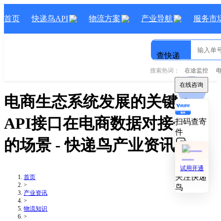
首页
快递鸟API
物流方案
产业导航
服务市
查快递
搜索热词：
在途监控
在线咨询
在线咨询
电商生态系统发展的关键：
API接口在电商数据对接使用
扫码查寄
扫码查寄
件
件
的场景
- 快递鸟产业资讯
技术对接
技术对接
试用开通
试用开通
关注快递
关注快递
首页
>
鸟
鸟
产业资讯
>
物流知识
>