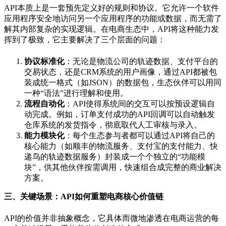
API
本质上是一套预先定义好的规则和协议。它允许一个软件
应用程序安全地访问另一个应用程序的功能或数据，而无需了
解其内部复杂的实现逻辑。在电商生态中，
API
将这种能力发
挥到了极致，它主要解决了三个层面的问题：
协议标准化
：无论是物流公司的轨迹数据、支付平台的
交易状态，还是
CRM
系统的用户画像，通过
API
都被包
装成统一格式（如
JSON
）的数据包，生态伙伴可以用同
一种
“
语法
”
进行理解和使用。
流程自动化
：
API
使得系统间的交互可以按预设逻辑自
动完成。例如，订单支付成功的
API
回调可以自动触发
仓库系统的发货指令，彻底取代人工审核与录入。
能力模块化
：每个生态参与者都可以通过
API
将自己的
核心能力（如顺丰的物流服务、支付宝的支付能力、快
递鸟的轨迹数据服务）封装成一个个独立的
“
功能模
块
”
，供其他伙伴按需调用，快速组合成完整的商业解决
方案。
三、关键场景：
API
如何重塑电商核心价值链
API
的价值并非抽象概念，它具体而微地渗透在电商运营的每