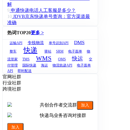
解
9
申通快递电话人工客服是多少？
10
JDVB京东快递单号查询：官方渠道最
准确
热词TOP20
更多 >
DMS
专线物流
运输API
单号识别API
快递
整车
驿站
SRM
电子面单
物
WMS
快运
流管家
TMS
OMS
交
付管理
国际快递
海运
物流轨迹API
电子面单
API
即时配送
官网社群
行业社群
跨境社群
共创合作者交流群
加入
快递鸟业务咨询对接群
加入