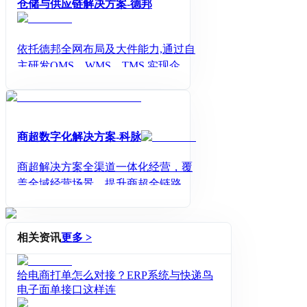
仓储与供应链解决方案-德邦
依托德邦全网布局及大件能力,通过自
主研发OMS、WMS、TMS,实现企业
供应链系统集成与数据交换为客户提
供一站式仓储配送等综合服务。目前
聚焦于快消、家具、家电等行业,可为
客户提供定制化解决方案、精细化仓
商超数字化解决方案-科脉
储管理、定制化系统、专业配送及安
装、客服及项目管理、供应链金融等
商超解决方案全渠道一体化经营，覆
服务。
盖全域经营场景，提升商超全链路数
字化能力
相关资讯
更多 >
给电商打单怎么对接？ERP系统与快递鸟
电子面单接口这样连