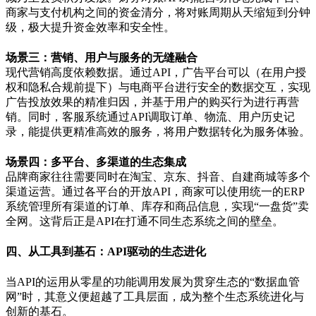
商家与支付机构之间的资金清分，将对账周期从天缩短到分钟
级，极大提升资金效率和安全性。
场景三：营销、用户与服务的无缝融合
现代营销高度依赖数据。通过
API
，广告平台可以（在用户授
权和隐私合规前提下）与电商平台进行安全的数据交互，实现
广告投放效果的精准归因，并基于用户的购买行为进行再营
销。同时，客服系统通过
API
调取订单、物流、用户历史记
录，能提供更精准高效的服务，将用户数据转化为服务体验。
场景四：多平台、多渠道的生态集成
品牌商家往往需要同时在淘宝、京东、抖音、自建商城等多个
渠道运营。通过各平台的开放
API
，商家可以使用统一的
ERP
系统管理所有渠道的订单、库存和商品信息，实现
“
一盘货
”
卖
全网。这背后正是
API
在打通不同生态系统之间的壁垒。
四、从工具到基石：
API
驱动的生态进化
当
API
的运用从零星的功能调用发展为贯穿生态的
“
数据血管
网
”
时，其意义便超越了工具层面，成为整个生态系统进化与
创新的基石。