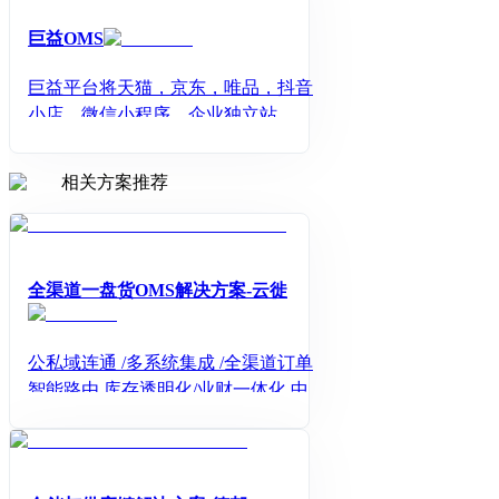
理需求。对内衔接采购框架合同、采
购业务，帮助企业获取及时、稳定、
巨益OMS
优质的供应商资源，构建良好的生态
伙伴结构，保障企业的业务连续性。
巨益平台将天猫，京东，唯品，抖音
小店，微信小程序，企业独立站，跨
境平台等三方平台产生的订单经过路
由计算给到不同的发货方；将不同的
相关方案推荐
存货实体比如仓库，门店，工厂的库
存汇总计算后共享到三方平台销售。
全渠道一盘货OMS解决方案-云徙
公私域连通 /多系统集成 /全渠道订单
智能路由 库存透明化/业财一体化 中台
架构设计，支持业务横向与纵向扩展