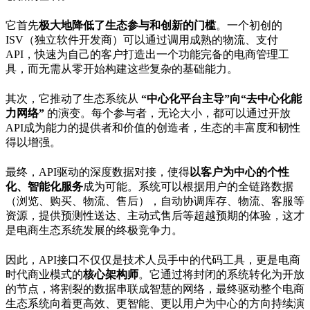
它首先
极大地降低了生态参与和创新的门槛
。一个初创的
ISV
（独立软件开发商）可以通过调用成熟的物流、支付
API
，快速为自己的客户打造出一个功能完备的电商管理工
具，而无需从零开始构建这些复杂的基础能力。
其次，它推动了生态系统从
“
中心化平台主导
”
向
“
去中心化能
力网络
”
的演变。每个参与者，无论大小，都可以通过开放
API
成为能力的提供者和价值的创造者，生态的丰富度和韧性
得以增强。
最终，
API
驱动的深度数据对接，使得
以客户为中心的个性
化、智能化服务
成为可能。系统可以根据用户的全链路数据
（浏览、购买、物流、售后），自动协调库存、物流、客服等
资源，提供预测性送达、主动式售后等超越预期的体验，这才
是电商生态系统发展的终极竞争力。
因此，
API
接口不仅仅是技术人员手中的代码工具，更是电商
时代商业模式的
核心架构师
。它通过将封闭的系统转化为开放
的节点，将割裂的数据串联成智慧的网络，最终驱动整个电商
生态系统向着更高效、更智能、更以用户为中心的方向持续演