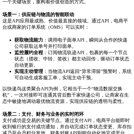
一个关键场景，重构着价值创造的方式。
场景一：供应链与物流的智能联动
这是
API
应用最成熟、价值最直接的领域。通过
API
，电商平
台或商家的订单系统（
OMS
）可以实时：
获取物流能力
：调用电子面单
API
，瞬间从合作的快递
公司获取运单号并打印面单。
监控履约全程
：订阅物流轨迹
API
，包裹的每一个节点
状态（揽收、中转、签收）都主动回传，驱动订单状态
自动更新。
实现主动管理
：当物流
API
返回
“
异常滞留
”
预警时，系统
可自动生成客服工单，实现主动干预。
以快递鸟这类聚合
API
为例，它相当于一个
“
物流数据交换
机
”
，一次对接即可连通其背后数千家快递公司，让商家在生
态中敏捷地调动最优物流资源，实现供应链的透明与柔性。
场景二：支付、财务与业务的实时闭环
支付成功是交易的关键节点。通过支付
API
，电商平台能即时
收到银行的支付成功通知，并自动完成订单状态变更、库存扣
减乃至会员积分发放。财务对账
API
则能自动化地完成平台、