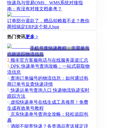
快递鸟与管易OMS、WMS系统对接指
南：有没有对接文档参考？
订单部分退款了，赠品却赖着不走？教你
两招搞定ERP这个烦人bug
热门资讯
更多 >
手机号查快递教程：无需单号
也能追踪物流信息
2
顺丰官方客服电话与在线服务渠道汇总
3
DPK 快递单号查询攻略：一站式获取物
流信息
4
查询订单编号的物流信息：如何通过电
商订单号反查快递详情
5
快递运单号查询入口 快递物流轨迹实时
跟踪方法
6
虚拟快递单号在线生成工具推荐！免费
生成有效单号教程
7
京东快递单号查询全攻略：轻松追踪包
裹
8
酒能不能寄快递？各类酒品寄送规定详