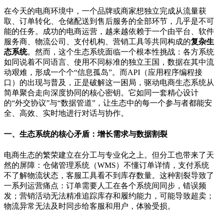
在今天的电商环境中，一个品牌或商家想独立完成从流量获
取、订单转化、仓储配送到售后服务的全部环节，几乎是不可
能的任务。成功的电商运营，越来越依赖于一个由平台、软件
服务商、物流公司、支付机构、营销工具等共同构成的
复杂生
态系统
。然而，这个生态系统面临一个根本性挑战：各方系统
如同说着不同语言、使用不同标准的独立王国，数据在其中流
动艰难，形成一个个
“
信息孤岛
”
。而
API
（应用程序编程接
口）的出现与普及，正是破解这一困局，驱动电商生态系统从
简单聚合走向深度协同的核心密钥。它如同一套精心设计
的
“
外交协议
”
与
“
数据管道
”
，让生态中的每一个参与者都能安
全、高效、实时地进行对话与协作。
一、生态系统的核心矛盾：增长需求与数据割裂
电商生态的繁荣建立在分工与专业化之上。但分工也带来了天
然的屏障：仓储管理系统（
WMS
）不懂订单详情，支付系统
不了解物流状态，客服工具看不到库存数量。这种割裂导致了
一系列运营痛点：订单需要人工在各个系统间同步，错误频
发；营销活动无法精准追踪库存和履约能力，可能导致超卖；
物流异常无法及时同步给客服和用户，体验受损。