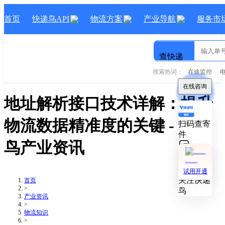
首页
快递鸟API
物流方案
产业导航
服务市
查快递
搜索热词：
在途监控
在线咨询
在线咨询
地址解析接口技术详解：提升
物流数据精准度的关键
- 快递
扫码查寄
扫码查寄
件
件
鸟产业资讯
技术对接
技术对接
试用开通
试用开通
关注快递
关注快递
首页
>
鸟
鸟
产业资讯
>
物流知识
>