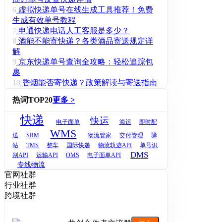
6
虚拟快递单号在线生成工具推荐！免费
生成有效单号教程
7
申通快递电话人工客服是多少？
8
酒能不能寄快递？各类酒品寄送规定详
解
9
京东快递单号查询全攻略：轻松追踪包
裹
10
香烟能否寄快递？政策解读与寄送指南
热词TOP20
更多 >
快递
快运
电子面单
海运
即时配
WMS
送
SRM
物流管家
交付管理
驿
站
TMS
整车
国际快递
物流轨迹API
单号识
DMS
别API
运输API
OMS
电子面单API
专线物流
官网社群
行业社群
跨境社群