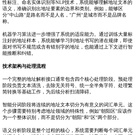
性标注、命名实体识别等
NLP
技术，系统能够理解地址文本的
语义，准确识别出地址要素的边界和类别。例如，能够区
分
"
中山路
"
是路名而不是人名，
"
广州
"
是城市而不是品牌名
称。
机器学习算法进一步增强了系统的适应能力。通过训练大量标
注好的地址样本，系统能够学习到地址书写的潜在规律，即使
面对书写不规范或含有错别字的地址，也能通过上下文进行智
能推断和纠错。
技术架构与处理流程
一个完整的地址解析接口通常包含四个核心处理阶段。预处理
阶段负责文本清洗，去除无关符号、统一全半角字符、处理繁
简转换等基础工作，为后续分析扫清障碍。
智能分词阶段将连续的地址文本切分为有意义的词汇单元。这
个步骤需要特别考虑地址领域的特殊性，例如
"
朝阳区
"
应该作
为一个整体识别，而不是切分为
"
朝阳
"
和
"
区
"
两个部分。
语义分析阶段是整个过程的核心，系统需要判断每个词汇单元