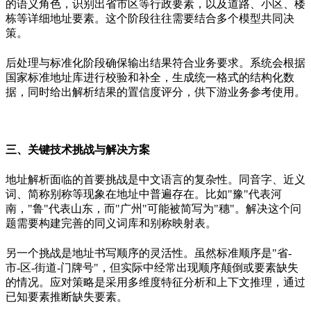
的语义角色，识别出省市区等行政要素，以及道路、小区、楼
栋等详细地址要素。这个阶段往往需要结合多个模型共同决
策。
后处理与标准化阶段确保输出结果符合业务要求。系统会根据
国家标准地址库进行校验和补全，生成统一格式的结构化数
据，同时给出解析结果的置信度评分，供下游业务参考使用。
三、
关键技术挑战与解决方案
地址解析面临的首要挑战是中文语言的复杂性。同音字、近义
词、简称别称等现象在地址中普遍存在。比如
"
豫
"
代表河
南，
"
鲁
"
代表山东，而
"
广州
"
可能被简写为
"
穗
"
。解决这个问
题需要构建完善的同义词库和别称映射表。
另一个挑战是地址书写顺序的灵活性。虽然标准顺序是
"
省
-
市
-
区
-
街道
-
门牌号
"
，但实际中经常出现顺序颠倒或要素缺失
的情况。应对策略是采用多维度特征分析和上下文推理，通过
已知要素推断缺失要素。