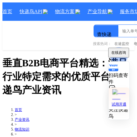
首页
快递鸟API
物流方案
产业导航
服务市
查快递
搜索热词：
在途监控
在线咨询
在线咨询
垂直B2B电商平台精选：满足
行业特定需求的优质平台
- 快
扫码查寄
扫码查寄
件
件
递鸟产业资讯
技术对接
技术对接
试用开通
试用开通
关注快递
关注快递
首页
>
鸟
鸟
产业资讯
>
物流知识
>