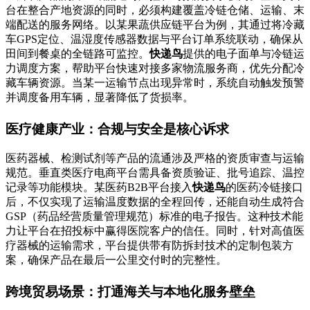
台在整合产地资源的同时，必须构建覆盖冷链仓储、运输、末
端配送的服务网络。以某果蔬供应链平台为例，其通过将冷藏
车GPS定位、温湿度传感器数据与平台订单系统联动，确保从
田间到餐桌的全链路可监控。
快递鸟
提供的电子面单与冷链运
力调度方案，帮助平台快速对接多家物流服务商，优先分配冷
藏车辆资源。当某一运输节点出现异常时，系统自动触发预警
并调度备用车辆，显著降低了货损率。
医疗健康产业：合规与安全是核心诉求
医药器械、检测试剂等产品的流通涉及严格的资质审查与运输
规范。垂直类医疗电商平台需具备资质验证、批号追踪、温控
记录等功能模块。某医药B2B平台接入
快递鸟
的医药冷链接口
后，不仅实现了运输温度数据的全程回传，还能自动生成符合
GSP（药品经营质量管理规范）标准的电子报告。这种技术能
力让平台在招投标中赢得医院客户的信任。同时，针对高值医
疗器械的运输需求，平台提供带有防拆封技术的定制包装方
案，确保产品在最后一公里交付时的完整性。
跨境贸易场景：打通海关与本地化服务壁垒