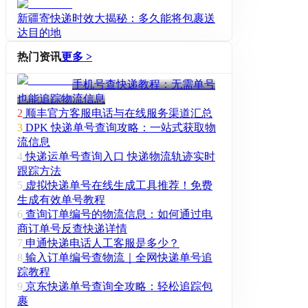
新疆寄快递时效大揭秘：多久能将包裹送
达目的地
热门资讯
更多 >
手机号查快递教程：无需单号
也能追踪物流信息
2
顺丰官方客服电话与在线服务渠道汇总
3
DPK 快递单号查询攻略：一站式获取物
流信息
4
快递运单号查询入口 快递物流轨迹实时
跟踪方法
5
虚拟快递单号在线生成工具推荐！免费
生成有效单号教程
6
查询订单编号的物流信息：如何通过电
商订单号反查快递详情
7
申通快递电话人工客服是多少？
8
输入订单编号查物流｜全网快递单号追
踪教程
9
京东快递单号查询全攻略：轻松追踪包
裹