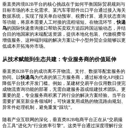
垂直类跨境B2B平台的核心挑战在于如何平衡国际贸易规则与
目标市场的本土化需求。某汽车零部件出口平台通过接入海关
数据系统，实现了报关单自动预审、税费计算、通关状态查询
等功能，将原本需要人工对接的流程缩短。在物流环节，
快递
鸟
的国际快递查询接口帮助买卖双方追踪跨国运输动态，并结
合目的地国家的末端配送资源，提供本地化包装、代缴税费等
增值服务。这种端到端的解决方案让中小型外贸企业能够以更
低成本开拓海外市场。
从技术赋能到生态共建：专业服务商的价值延伸
垂直类B2B平台的成功离不开物流、支付、数据等配套服务的
协同。以
快递鸟
为代表的第三方服务商，通过标准化API接口
降低平台技术开发门槛。例如，某建材交易平台仅用数日便完
成物流查询功能的部署，无需自建服务器或组建技术团队。更
重要的是，专业服务商积累了跨行业的解决方案经验。当平台
需要扩展至新业务领域时，可快速复用成熟的物流路由规划、
异常件处理机制，避免重复“踩坑”。
随着产业互联网的深化，垂直类B2B电商平台正在从“交易撮
合工具”进化为“行业效率引擎”。这类平台通过深度理解行业