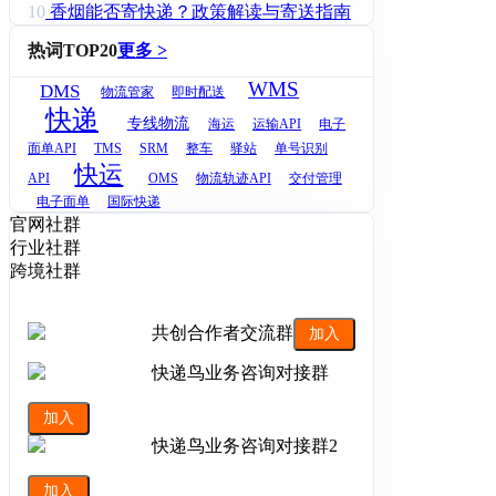
10
香烟能否寄快递？政策解读与寄送指南
热词TOP20
更多 >
WMS
DMS
物流管家
即时配送
快递
专线物流
海运
运输API
电子
面单API
TMS
SRM
整车
驿站
单号识别
快运
API
OMS
物流轨迹API
交付管理
电子面单
国际快递
官网社群
行业社群
跨境社群
共创合作者交流群
加入
快递鸟业务咨询对接群
加入
快递鸟业务咨询对接群2
加入