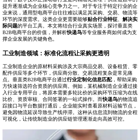
提升逐渐成为企业核心竞争力之一。对于专注于特定行业的企
业来说，通用型电商平台往往难以满足其采购、交易、物流等
环节的深度需求。这类企业更需要能够
贴合行业特征
、
解决实
际问题
的平台工具。本文将结合行业真实场景，探讨垂直类
B2B电商平台的价值，并解析
快递鸟
等专业服务商如何成为支
撑企业发展的关键角色。
工业制造领域：标准化流程让采购更透明
工业制造企业的原材料采购涉及大宗商品交易、设备租赁、零
配件供应等多个环节，供应商分散、交易流程复杂是常见痛
点。垂直类B2B电商平台通过
行业定制化信息匹配
，帮助采购
方快速筛选符合资质的供应商。例如，某机械制造企业通过接
入行业专用平台，将原本需要多轮比价的采购环节压缩为在线
比价、资质审核、合同签署的一站式操作。而
快递鸟
的物流追
踪接口与平台数据打通后，企业能实时查看原材料运输节点，
避免因物流延误导致生产线停滞。这种从信息流到物流的全程
可视化，让传统制造业的供应链管理逐渐走向高效可控。