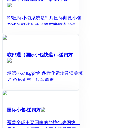
K5国际小包系统是针对国际邮政小包
货代公司业务开发的成熟物流管理软
件，主营中国及各国邮政小包、空运
加当地派送、小包专线等业务的物流
公司均能适用。超过3000多家客户在
使用。
联邮通（国际小包快递）-递四方
承运0~2/3kg货物 多样化运输及清关模
式 价格实惠、时效稳定
国际小包-递四方
覆盖全球主要国家的跨境包裹网络，