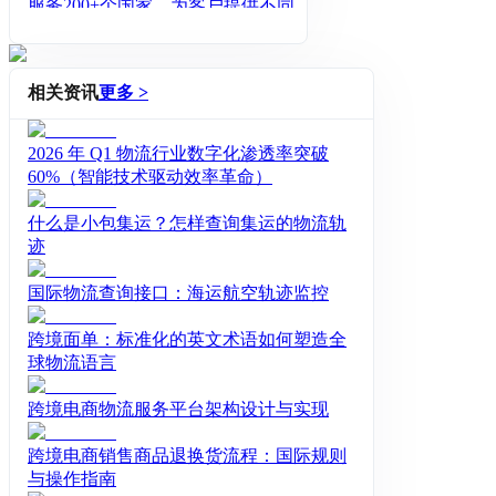
服务200+个国家，为客户提供不同等
级的直发服务，海外最快3天可达。
相关资讯
更多 >
2026 年 Q1 物流行业数字化渗透率突破
60%（智能技术驱动效率革命）
什么是小包集运？怎样查询集运的物流轨
迹
国际物流查询接口：海运航空轨迹监控
跨境面单：标准化的英文术语如何塑造全
球物流语言
跨境电商物流服务平台架构设计与实现
跨境电商销售商品退换货流程：国际规则
与操作指南