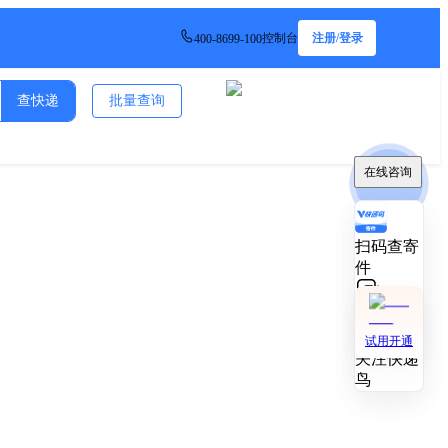
控制台
注册/登录
400-8699-100
查快递
批量查询
在线咨询
在线咨询
扫码查寄
扫码查寄
件
件
技术对接
技术对接
试用开通
试用开通
关注快递
关注快递
鸟
鸟