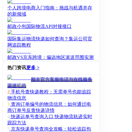
个人跨境电商入门指南：挑战与机遇并存
的新领域
邮政小包国际物流API对接接口
国际集运物流快递如何查询？集运公司官
网追踪教程
邮政VS京东跨境：偏远地区派送范围实测
热门资讯
更多 >
顺丰官方客服电话与在线服务
渠道汇总
2
手机号查快递教程：无需单号也能追踪
物流信息
3
查询订单编号的物流信息：如何通过电
商订单号反查快递详情
4
快递运单号查询入口 快递物流轨迹实时
跟踪方法
5
京东快递单号查询全攻略：轻松追踪包