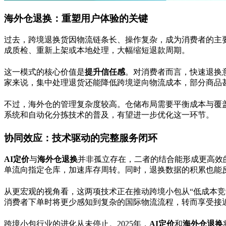
海外仓退换：重塑用户体验的关键
过去，跨境退换货因物流链条长、操作复杂，成为消费者的主
成质检、重新上架或本地处理，大幅缩短退款周期。
这一模式的核心价值是
提升信任感
。对消费者而言，快速退换
家来说，集中处理退货还能降低跨境逆向物流成本，部分商品
不过，海外仓的管理复杂度较高。仓储布局需要平衡成本与覆
系统和自动化分拣技术的普及，有望进一步优化这一环节。
协同效应：技术驱动的完整服务闭环
AI定价
与
海外仓退换
并非孤立存在，二者的结合能形成更高效
单流向指定仓库，加速库存周转。同时，退换数据的积累也能
从更宏观的视角看，这两项技术正在推动跨境小包从“低成本竞
消费者下单时将更少感知到复杂的国际物流流程，转而享受接
跨境小包行业的进化从未停止。2025年，
AI定价
和
海外仓退换