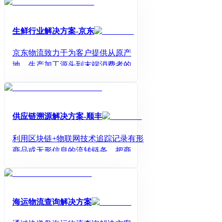
生鲜行业解决方案-京东
京东物流致力于为客户提供从原产
地、生产加工源头到末端消费者的全
环节一站式供应链服务。通过物流覆
盖全国的冷链仓运配网络，为客户提
供优质的基础物流保障。通过大数据
驱动和科技赋能，建立食品供应链的
供应链溯源解决方案-顺丰
全程溯源及可视化体系，并通过自动
化设备、仓网规划、智能预测的应
利用区块链+物联网技术追踪记录有形
用，助力客户数智化转型，和客户共
商品或无形信息的流转链条，把商品
同打造可追溯、智能、敏捷的供应
从原材料采购，加工，生产，质检，
链。
物流，经销商，零售商一直到消费者
手里的全流程信息数据，不可篡改的
登记在区块链上，实现商品的真实溯
海运物流查询解决方案
源，真正实现源头开始管控。