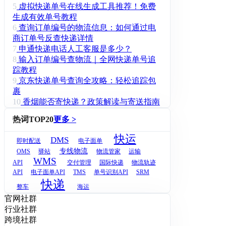
5
虚拟快递单号在线生成工具推荐！免费
生成有效单号教程
6
查询订单编号的物流信息：如何通过电
商订单号反查快递详情
7
申通快递电话人工客服是多少？
8
输入订单编号查物流｜全网快递单号追
踪教程
9
京东快递单号查询全攻略：轻松追踪包
裹
10
香烟能否寄快递？政策解读与寄送指南
热词TOP20
更多 >
快运
DMS
即时配送
电子面单
专线物流
OMS
驿站
物流管家
运输
WMS
API
交付管理
国际快递
物流轨迹
API
电子面单API
TMS
单号识别API
SRM
快递
整车
海运
官网社群
行业社群
跨境社群