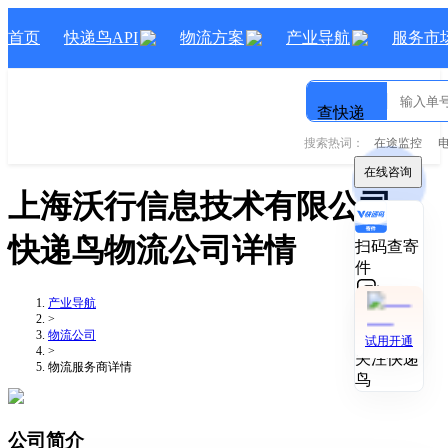
首页
快递鸟API
物流方案
产业导航
服务市
查快递
搜索热词：
在途监控
在线咨询
上海沃行信息技术有限公司
-
快递鸟物流公司详情
扫码查寄
件
产业导航
技术对接
>
物流公司
试用开通
>
关注快递
物流服务商详情
鸟
公司简介