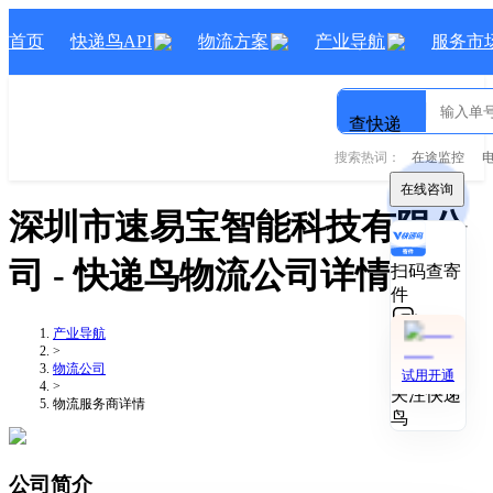
首页
快递鸟API
物流方案
产业导航
服务市
查快递
搜索热词：
在途监控
在线咨询
深圳市速易宝智能科技有限公
司
- 快递鸟物流公司详情
扫码查寄
件
产业导航
技术对接
>
物流公司
试用开通
>
关注快递
物流服务商详情
鸟
公司简介