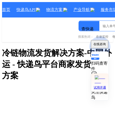
首页
快递鸟API
物流方案
产业导航
服务市
查快递
搜索热词：
在途监控
在线咨询
冷链物流发货解决方案-中国外
运
- 快递鸟
平台商家发货
解决
扫码查寄
件
方案
技术对接
试用开通
关注快递
鸟
冷链物流发货解决方案-