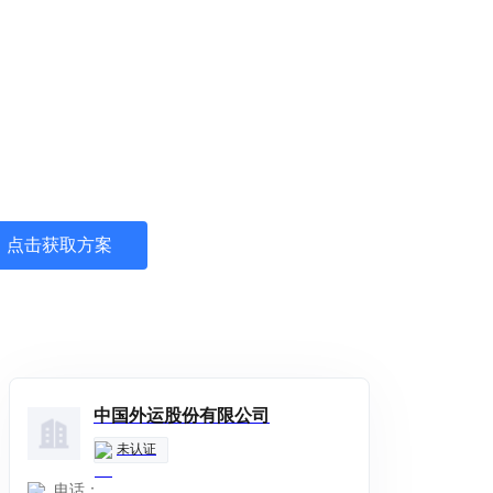
国外运
品冷链
医药冷链
国外运冷链服务团队以高效和专业的冷链物流体系捷足“鲜”登，
服务的客户建立一条条保鲜通道，让“新鲜”在全球范围内快速传
点击获取方案
中国外运股份有限公司
未认证
电话：