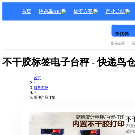
首页
快递鸟API
物流方案
产业导航
查快递
搜索热词：
不干胶标签电子台秤
- 快递鸟
首页
>
服务市场
>
硬件产品详情
不
内置
适用