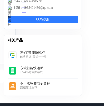
电话：
13611906276
邮箱：
1963401460@qq.com
联系客服
相关产品
速e宝智能快递柜
解决快递“最后一公里”
东城智能快递柜
7*24小时自由存取
不干胶标签电子台秤
高精度计重秤