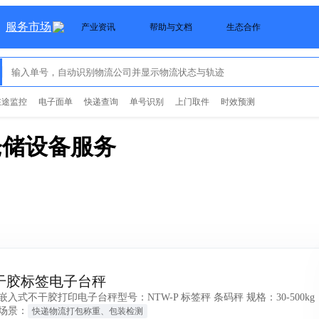
服务市场
产业资讯
帮助与文档
生态合作
在途监控
电子面单
快递查询
单号识别
上门取件
时效预测
仓储设备
服务
干胶标签电子台秤
嵌入式不干胶打印电子台秤型号：NTW-P 标签秤 条码秤 规格：30-500kg
场景：
快递物流打包称重、包装检测