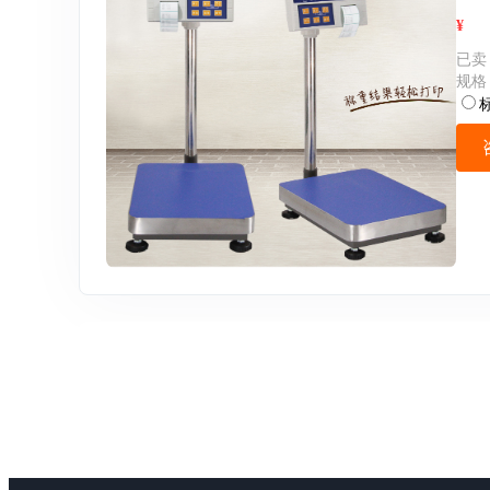
¥
已卖
规格