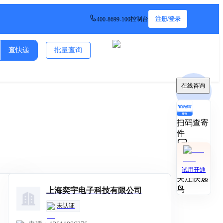
控制台
注册/登录
400-8699-100
查快递
批量查询
在线咨询
扫码查寄
件
技术对接
试用开通
关注快递
鸟
上海奕宇电子科技有限公司
未认证