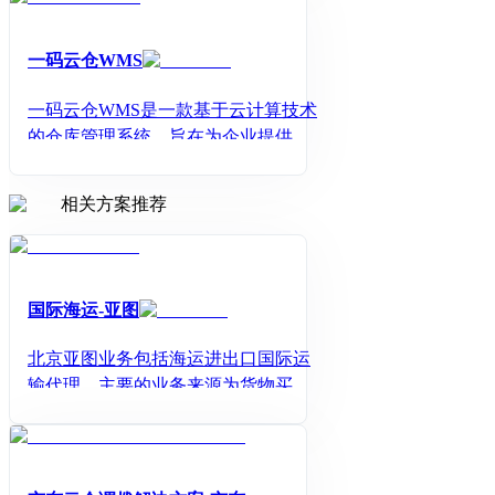
一码云仓WMS
一码云仓WMS是一款基于云计算技术
的仓库管理系统，旨在为企业提供高
效、智能的仓储管理解决方案。该系
统通过集成先进的物联网、大数据、
相关方案推荐
人工智能等技术，实现了对仓库内货
物从入库、存储、拣选、出库等全过
程的实时监控和精细管理。
国际海运-亚图
北京亚图业务包括海运进出口国际运
输代理，主要的业务来源为货物买方
签订FOB/FCA/EXW/DAF等形式的贸
易合同，国际段运输费用由买家支
付。