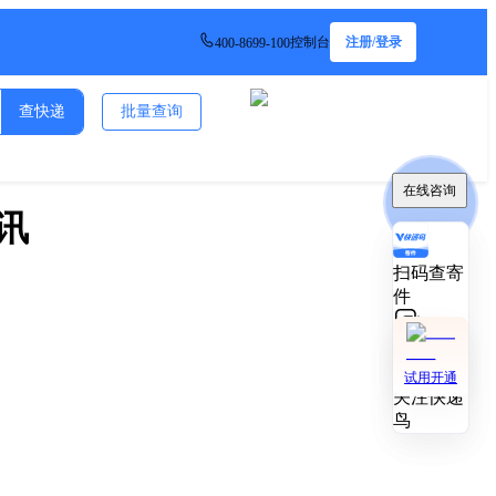
控制台
注册/登录
400-8699-100
查快递
批量查询
在线咨询
在线咨询
讯
扫码查寄
扫码查寄
件
件
技术对接
技术对接
试用开通
试用开通
关注快递
关注快递
鸟
鸟