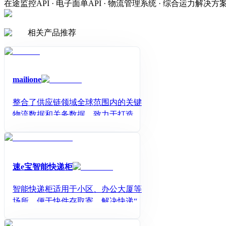
在途监控API · 电子面单API · 物流管理系统 · 综合运力解决方
相关产品推荐
mailione
整合了供应链领域全球范围内的关键
物流数据和关务数据，致力于打造供
应链可视化平台，主要业务范围在于
给货主和物流服务商提供科技方案和
系统集成
速e宝智能快递柜
智能快递柜适用于小区、办公大厦等
场所，便于快件存取寄，解决快递“最
后一公里”配送难题，提供灵活取件时
间，助力智慧城市智能化升级。