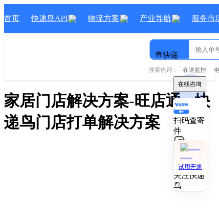
首页
快递鸟API
物流方案
产业导航
服务市
查快递
搜索热词：
在途监控
在线咨询
家居门店解决方案-旺店通
- 快
递鸟
门店打单
解决方案
扫码查寄
件
技术对接
试用开通
关注快递
鸟
家居门店解决方案-旺店