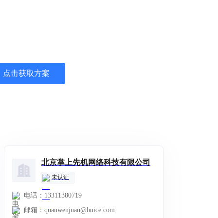
ERP
单软件
理企业业务流程，制定流程标准，配合系统简化操作步骤，实现
，标准工作模式
点击获取方案
北京掌上先机网络科技有限公司
未认证
电话：
13311380719
邮箱：
quanwenjuan@huice.com