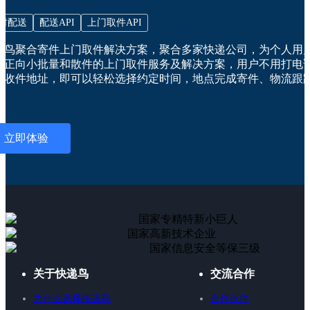
时配送
配送API
上门取件API
递鸟聚合寄件上门取件解决方案，聚合多家快递公司，为个人用
的正向小批量和散件的上门取件服务及解决方案，用户不用打电
填收件地址，即可以轻松选择约定时间，地点完成寄件、物流跟
。
立即体验
国家专精特新小巨人
国家高新技术企业
国家信息安全等保三级
关于快递鸟
交流合作
为什么选择快递鸟
合作伙伴