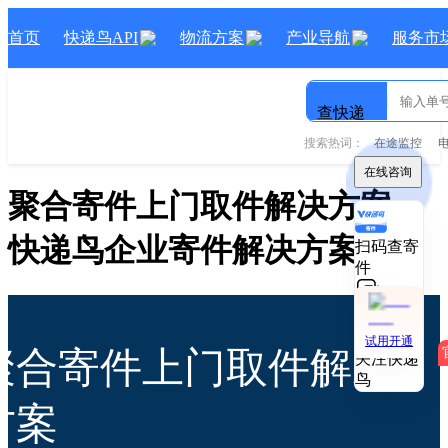
首页
快递鸟API
物流方案
产业导航
服务市
查快递
搜索热词：
在途监控
在线咨询
聚合寄件上门取件解决方案
-
快递鸟
企业寄件
解决方案
扫码查寄
件
技术对接
试用开通
聚合寄件上门取件解决
关注快递
鸟
方案